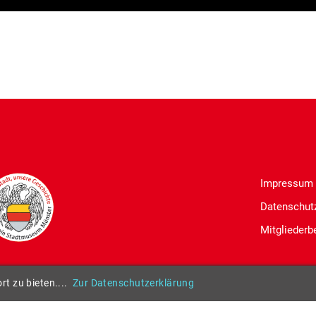
Impressum
Datenschut
Mitgliederb
© Fördervere
t zu bieten....
Zur Datenschutzerklärung