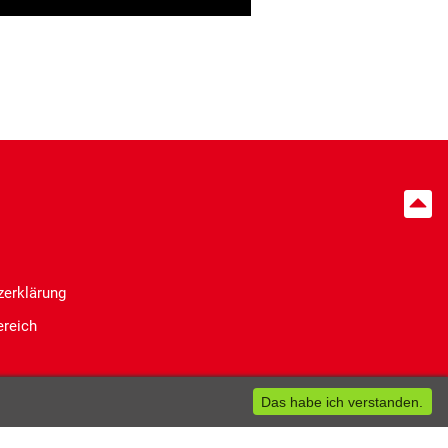
zerklärung
ereich
in Stadtmuseum Münster e.V. 2026
Das habe ich verstanden.